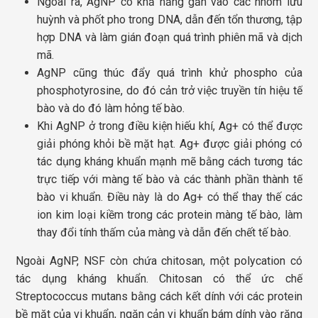
Ngoài ra, AgNP có khả năng gắn vào các nhóm lưu
huỳnh và phốt pho trong DNA, dẫn đến tổn thương, tập
hợp DNA và làm gián đoạn quá trình phiên mã và dịch
mã.
AgNP cũng thúc đẩy quá trình khử phospho của
phosphotyrosine, do đó cản trở việc truyền tín hiệu tế
bào và do đó làm hỏng tế bào.
Khi AgNP ở trong điều kiện hiếu khí, Ag+ có thể được
giải phóng khỏi bề mặt hạt. Ag+ được giải phóng có
tác dụng kháng khuẩn mạnh mẽ bằng cách tương tác
trực tiếp với màng tế bào và các thành phần thành tế
bào vi khuẩn. Điều này là do Ag+ có thể thay thế các
ion kim loại kiềm trong các protein màng tế bào, làm
thay đổi tính thấm của màng và dẫn đến chết tế bào.
Ngoài AgNP, NSF còn chứa chitosan, một polycation có
tác dụng kháng khuẩn. Chitosan có thể ức chế
Streptococcus mutans bằng cách kết dính với các protein
bề mặt của vi khuẩn, ngăn cản vi khuẩn bám dính vào răng