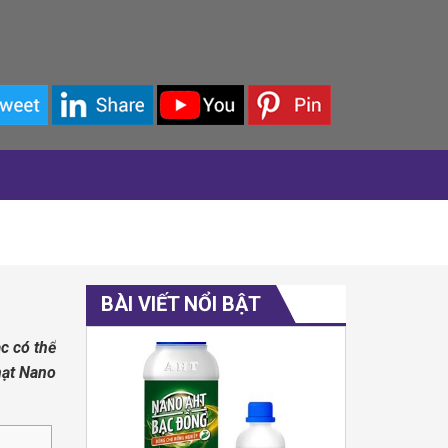
BÀI VIẾT NỔI BẬT
c có thể
hạt Nano