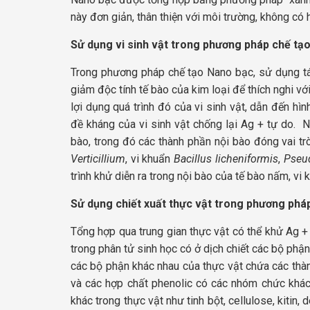
này đơn giản, thân thiện với môi trường, không c
Sử dụng vi sinh vật trong phương pháp chế tạ
Trong phương pháp chế tạo Nano bạc, sử dụng tác
giảm độc tính tế bào của kim loại để thích nghi vớ
lợi dụng quá trình đó của vi sinh vật, dẫn đến h
đề kháng của vi sinh vật chống lại Ag + tự do. N
bào, trong đó các thành phần nội bào đóng vai tr
Verticillium
, vi khuẩn
Bacillus licheniformis
,
Pseu
trình khử diễn ra trong nội bào của tế bào nấm, v
Sử dụng chiết xuất thực vật trong phương phá
Tổng hợp qua trung gian thực vật có thể khử Ag 
trong phân tử sinh học có ở dịch chiết các bộ phận 
​​các bộ phận khác nhau của thực vật chứa các thàn
và các hợp chất phenolic có các nhóm chức khác
khác trong thực vật như tinh bột, cellulose, kitin,