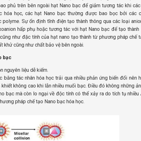
bao phủ trên bên ngoài hạt Nano bạc để giảm tương tác khi các
c hóa học, các hạt Nano bạc thường được bao bọc bởi các 
c polyme. Sự ổn định tĩnh điện tạo thành thông qua các loại anio
oxoanion hấp phụ hoặc tương tác với hạt Nano bạc để tạo thành 
c cũng như đặc tính của hạt nano tạo thành từ phương pháp chế 
ất khử cũng như chất bảo vệ bên ngoài.
o bạc
n nguyên liệu dễ kiếm.
ằng tác nhân hóa học trải qua nhiều phản ứng biến đổi nên h
h khiết không cao khi lẫn nhiều muối bạc. Điều đó không những ả
no bạc mà còn lo ngại về độc tính có thể xảy ra do tích tụ nhiều
phương pháp chế tạo Nano bạc hóa học.