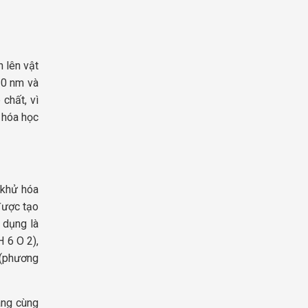
 lên vật
10 nm và
chất, vì
 hóa học
 khử hóa
được tạo
 dụng là
H
6
O
2
),
 (phương
ang cùng