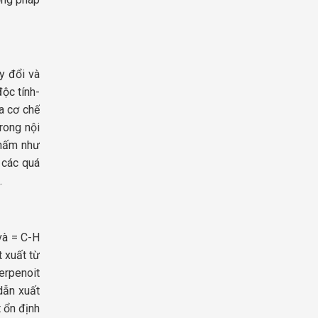
y đổi và
độc tính-
a cơ chế
rong nội
 nấm như
 các quá
.
và = C-H
t xuất từ
terpenoit
dẫn xuất
t ổn định