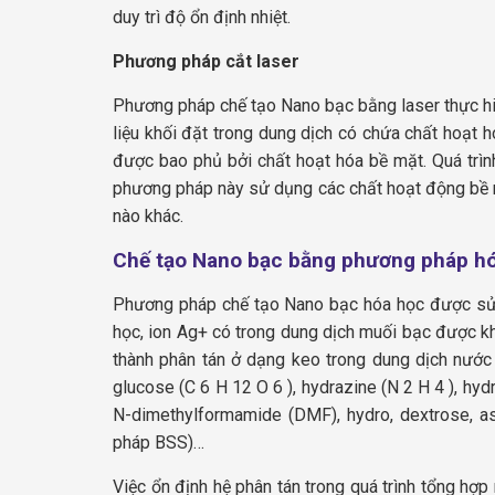
duy trì độ ổn định nhiệt.
Phương pháp cắt laser
Phương pháp chế tạo Nano bạc bằng laser thực hi
liệu khối đặt trong dung dịch có chứa chất hoạt 
được bao phủ bởi chất hoạt hóa bề mặt. Quá trình 
phương pháp này sử dụng các chất hoạt động bề m
nào khác.
Chế tạo Nano bạc bằng phương pháp h
Phương pháp chế tạo Nano bạc hóa học được sử 
học
, ion Ag+ có trong dung dịch muối bạc được k
thành
phân tán ở dạng keo trong dung dịch nướ
glucose (C
6
H
12
O
6
), hydrazine (N
2
H
4
), hyd
N-dimethylformamide (DMF), hydro, dextrose, asc
pháp BSS)…
Việc ổn định hệ phân tán trong quá trình tổng hợp