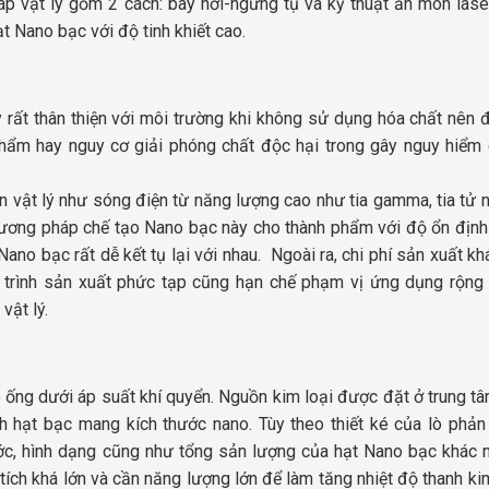
vật lý gồm 2 cách: bay hơi-ngưng tụ và kỹ thuật ăn mòn laser
t Nano bạc với độ tinh khiết cao.
rất thân thiện với môi trường khi không sử dụng hóa chất nên
phẩm hay nguy cơ giải phóng chất độc hại trong gây nguy hiểm
n vật lý như
sóng điện từ năng lượng cao như tia gamma, tia tử n
ương pháp chế tạo Nano bạc này cho thành phẩm với độ ổn định 
ano bạc rất dễ kết tụ lại với nhau.
Ngoài ra, chi phí sản xuất kh
uy trình sản xuất phức tạp cũng hạn chế phạm vị ứng dụng rộng 
vật lý.
ò ống dưới áp suất khí quyển. Nguồn kim loại được đặt ở trung tâ
h hạt bạc mang kích thước nano. Tùy theo thiết ké của lò phả
c, hình dạng cũng như tổng sản lượng của hạt Nano bạc khác n
tích khá lớn và cần năng lượng lớn để làm tăng nhiệt độ thanh ki