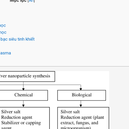
Mục lục
[
Ẩn
]
học
học
c siêu tinh khiết
Plasma