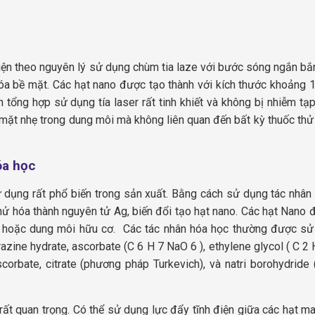
ện theo nguyên lý sử dụng chùm tia laze với bước sóng ngắn bắn
hóa bề mặt. Các hạt nano được tạo thành với kích thước khoảng 
tổng hợp sử dụng tía laser rất tinh khiết và không bị nhiễm tạp 
ặt nhẹ trong dung môi mà không liên quan đến bất kỳ thuốc thử
óa học
dụng rất phổ biến trong sản xuất. Bằng cách sử dụng tác nhân
hử hóa thành nguyên tử Ag, biến đổi tạo hạt nano.
Các hạt Nano 
c hoặc dung môi hữu cơ.
Các tác nhân hóa học thường được sử
razine hydrate, ascorbate (C
6
H
7
NaO
6
), ethylene glycol ( C
2
orbate, citrate (phương pháp Turkevich), và natri borohydride
 rất quan trọng. Có thể sử dụng lực đẩy tĩnh điện giữa các hạt m