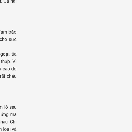
. Cả hai
 đảm bảo
 cho sức
goại, tia
thấp. Vì
á cao do
rãi chảu
m lò sau
n ứng mà
hau. Chi
m loại và