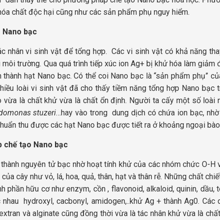
ó hóa chất độc hại cũng như các sản phẩm phụ nguy hiểm.
o Nano bạc
 nhân vi sinh vật để tổng hợp. Các vi sinh vật có khả năng tha
i môi trường. Qua quá trình tiếp xúc ion Ag+ bị khử hóa làm giảm 
ình thành hạt Nano bạc. Có thể coi Nano bạc là “sản phẩm phụ” củ
hiều loài vi sinh vật đã cho thấy tiềm năng tổng hợp Nano bạc t
ò vừa là chất khử vừa là chất ổn định. Người ta cấy một số loài
domonas stuzeri
…hay vào trong dung dịch có chứa ion bạc, nhờ
i khuẩn thu được các hạt Nano bạc được tiết ra ở khoảng ngoại bào
p chế tạo Nano bạc
+ thành nguyên tử bạc nhờ hoạt tính khử của các nhóm chức O-H 
của cây như vỏ, lá, hoa, quả, thân, hạt và thân rễ. Những chất chiế
h phần hữu cơ như enzym, cồn , flavonoid, alkaloid, quinin, dầu, 
 nhau hydroxyl, cacbonyl, amidogen,..khử Ag + thành Ag0. Các 
 dextran và alginate cũng đồng thời vừa là tác nhân khử vừa là chấ