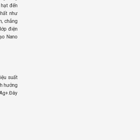
 hạt đến
chất như
n, chẳng
lớp điện
tạo Nano
iệu suất
nh hưởng
 Ag+.Đây