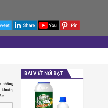
BÀI VIẾT NỔI BẬT
ến chống
g khuẩn,
hỏe
.