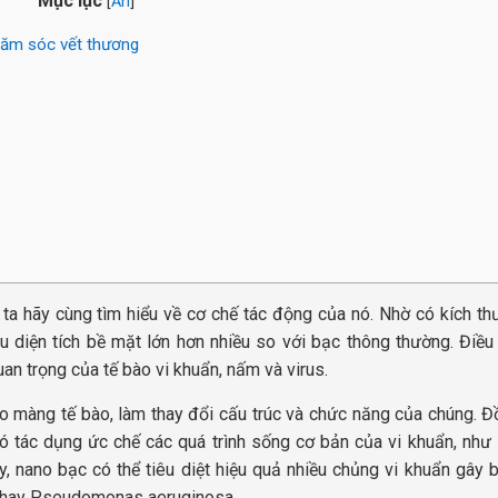
Mục lục
[
Ẩn
]
chăm sóc vết thương
ta hãy cùng tìm hiểu về cơ chế tác động của nó. Nhờ có kích th
 diện tích bề mặt lớn hơn nhiều so với bạc thông thường. Điều
n trọng của tế bào vi khuẩn, nấm và virus.
 màng tế bào, làm thay đổi cấu trúc và chức năng của chúng. Đồ
ó tác dụng ức chế các quá trình sống cơ bản của vi khuẩn, như
, nano bạc có thể tiêu diệt hiệu quả nhiều chủng vi khuẩn gây 
i hay Pseudomonas aeruginosa.