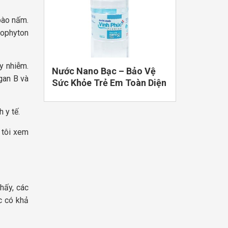
bào nấm.
hophyton
y nhiễm.
Nước Nano Bạc – Bảo Vệ
gan B và
Sức Khỏe Trẻ Em Toàn Diện
 y tế.
 tôi xem
hấy, các
c có khả