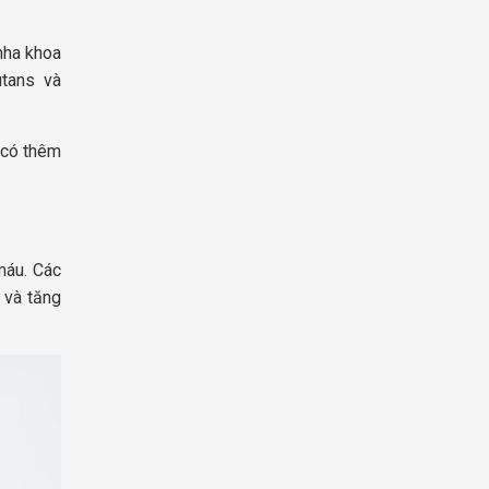
nha khoa
tans và
 có thêm
máu. Các
 và tăng