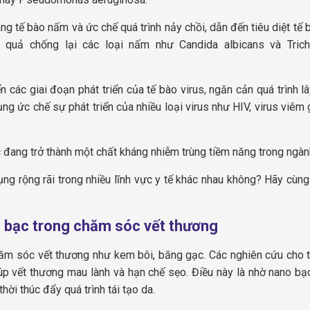
g tế bào nấm và ức chế quá trình nảy chồi, dẫn đến tiêu diệt tế 
u quả chống lại các loại nấm như Candida albicans và Tric
các giai đoạn phát triển của tế bào virus, ngăn cản quá trình lâ
g ức chế sự phát triển của nhiều loại virus như HIV, virus viêm 
đang trở thành một chất kháng nhiễm trùng tiềm năng trong ngành
g rộng rãi trong nhiều lĩnh vực y tế khác nhau không? Hãy cùng
o bạc trong chăm sóc vết thương
m sóc vết thương như kem bôi, băng gạc. Các nghiên cứu cho t
p vết thương mau lành và hạn chế sẹo. Điều này là nhờ nano bạ
hời thúc đẩy quá trình tái tạo da.