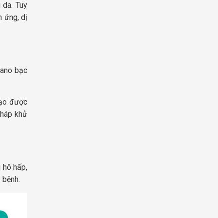
 da. Tuy
 ứng, dị
nano bạc
tạo được
pháp khử
 hô hấp,
 bệnh.