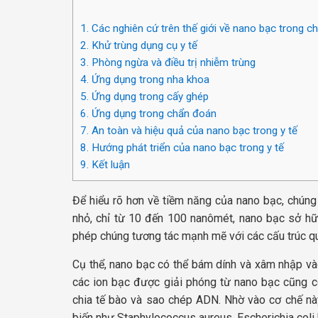
1.
Các nghiên cứ trên thế giới về nano bạc trong 
2.
Khử trùng dụng cụ y tế
3.
Phòng ngừa và điều trị nhiễm trùng
4.
Ứng dụng trong nha khoa
5.
Ứng dụng trong cấy ghép
6.
Ứng dụng trong chẩn đoán
7.
An toàn và hiệu quả của nano bạc trong y tế
8.
Hướng phát triển của nano bạc trong y tế
9.
Kết luận
Để hiểu rõ hơn về tiềm năng của nano bạc, chúng 
nhỏ, chỉ từ 10 đến 100 nanômét, nano bạc sở hữu
phép chúng tương tác mạnh mẽ với các cấu trúc qua
Cụ thể, nano bạc có thể bám dính và xâm nhập vào
các ion bạc được giải phóng từ nano bạc cũng c
chia tế bào và sao chép ADN. Nhờ vào cơ chế này
biến như Staphylococcus aureus, Escherichia col