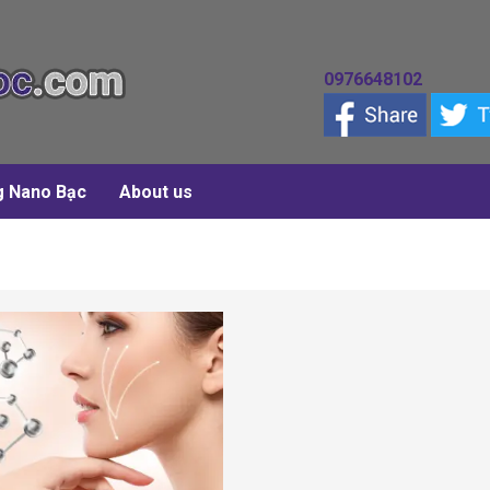
0976648102
g Nano Bạc
About us