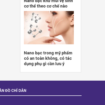
Nano bạc khử mùi vệ sinh
cơ thể theo cơ chế nào
Nano bạc trong mỹ phẩm
có an toàn không, có tác
dụng phụ gì cần lưu ý
ẢN ĐỒ CHỈ DẪN